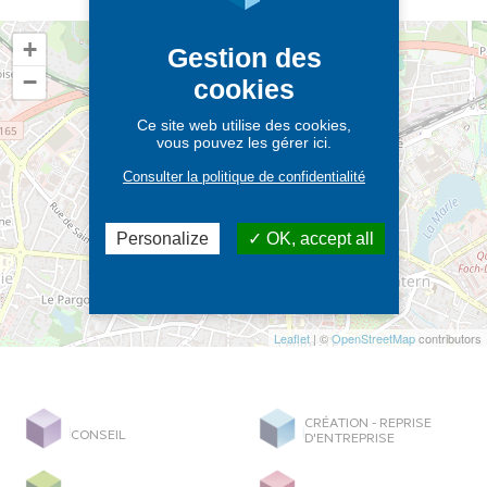
+
Gestion des
−
cookies
Ce site web utilise des cookies,
vous pouvez les gérer ici.
Consulter la politique de confidentialité
Personalize
OK, accept all
Leaflet
| ©
OpenStreetMap
contributors
CRÉATION - REPRISE
CONSEIL
D'ENTREPRISE