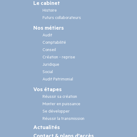
SC
Le cabinet
Conseils
Histoire
Futurs collaborateurs
Nos
Nos métiers
métiers
Audit
Comptabilité
Conseil
Création - reprise
Juridique
Social
Audit Patrimonial
Pied
Vos étapes
de
Réussir sa création
page
Monter en puissance
Se développer
Réussir la transmission
Actualités
Contact & plans d'accès