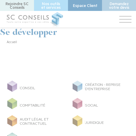
Aller
Rejoindre SC
Nos outils
Demandez
Espace Client
Conseils
et services
votre devis
au
contenu
principal
Se développer
Fil
Accueil
d'Ariane
CRÉATION - REPRISE
CONSEIL
D'ENTREPRISE
COMPTABILITÉ
SOCIAL
AUDIT LÉGAL ET
JURIDIQUE
CONTRACTUEL